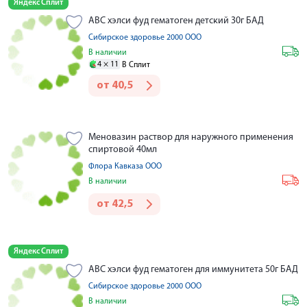
Яндекс Сплит
АВС хэлси фуд гематоген детский 30г БАД
Сибирское здоровье 2000 ООО
В наличии
4 ×
11
В Сплит
от
40,5
Меновазин раствор для наружного применения
спиртовой 40мл
Флора Кавказа ООО
В наличии
от
42,5
Яндекс Сплит
АВС хэлси фуд гематоген для иммунитета 50г БАД
Сибирское здоровье 2000 ООО
В наличии