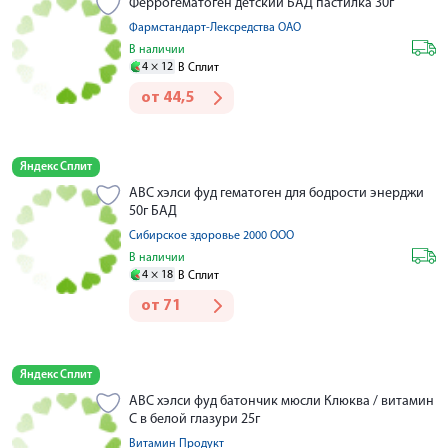
Феррогематоген детский БАД пастилка 30г
Фармстандарт-Лексредства ОАО
В наличии
4 ×
12
В Сплит
от
44,5
Яндекс Сплит
АВС хэлси фуд гематоген для бодрости энерджи
50г БАД
Сибирское здоровье 2000 ООО
В наличии
4 ×
18
В Сплит
от
71
Яндекс Сплит
АВС хэлси фуд батончик мюсли Клюква / витамин
С в белой глазури 25г
Витамин Продукт