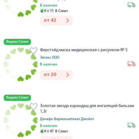
В наличии
4 ×
11
В Сплит
от
42
Яндекс Сплит
Ферстэйд маска медицинская c рисунком № 5
Эвтекс ООО
В наличии
от
20
Яндекс Сплит
Золотая звезда карандаш для ингаляций бальзам
1,3г
Данафа Фармасьютикал Джойнт
В наличии
4 ×
47
В Сплит