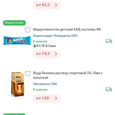
от
61,5
Яндекс Сплит
Феррогематоген детский БАД пастилка 40г
Фармстандарт-Лексредства ОАО
В наличии
4 ×
19
В Сплит
от
74,5
Йода Реневал раствор спиртовой 5% 10мл с
лопаткой
Обновление ПФК
В наличии
от
120