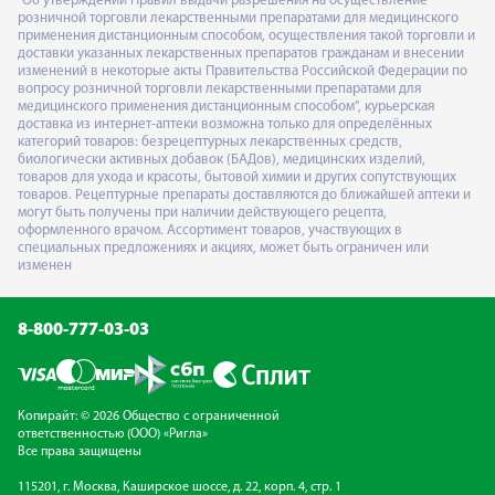
"Об утверждении Правил выдачи разрешения на осуществление
розничной торговли лекарственными препаратами для медицинского
применения дистанционным способом, осуществления такой торговли и
доставки указанных лекарственных препаратов гражданам и внесении
изменений в некоторые акты Правительства Российской Федерации по
вопросу розничной торговли лекарственными препаратами для
медицинского применения дистанционным способом", курьерская
доставка из интернет-аптеки возможна только для определённых
категорий товаров: безрецептурных лекарственных средств,
биологически активных добавок (БАДов), медицинских изделий,
товаров для ухода и красоты, бытовой химии и других сопутствующих
товаров. Рецептурные препараты доставляются до ближайшей аптеки и
могут быть получены при наличии действующего рецепта,
оформленного врачом. Ассортимент товаров, участвующих в
специальных предложениях и акциях, может быть ограничен или
изменен
8-800-777-03-03
Копирайт: © 2026 Общество с ограниченной
ответственностью (ООО) «Ригла»
Все права защищены
115201, г. Москва, Каширское шоссе, д. 22, корп. 4, стр. 1