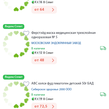
4 ×
16
В Сплит
от
64
Яндекс Сплит
Ферстэйд маска медицинская трехслойная
одноразовая № 5
МОСКОВСКИЙ ЭНДОКРИННЫЙ ЗАВОД
В наличии
4 ×
12
В Сплит
от
48
Яндекс Сплит
АВС хэлси фуд гематоген детский 50г БАД
Сибирское здоровье 2000 ООО
В наличии
4 ×
19
В Сплит
от
72,5