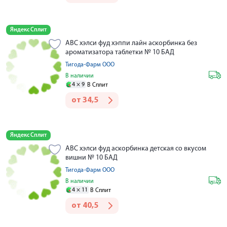
Яндекс Сплит
АВС хэлси фуд хэппи лайн аскорбинка без
ароматизатора таблетки № 10 БАД
Тигода-Фарм ООО
В наличии
4 ×
9
В Сплит
от
34,5
Яндекс Сплит
АВС хэлси фуд аскорбинка детская со вкусом
вишни № 10 БАД
Тигода-Фарм ООО
В наличии
4 ×
11
В Сплит
от
40,5