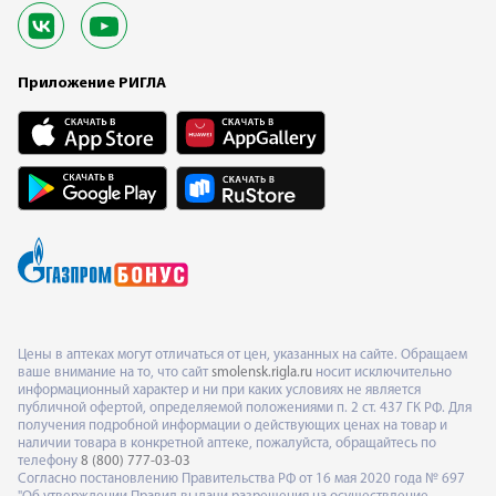
Приложение РИГЛА
Цены в аптеках могут отличаться от цен, указанных на сайте. Обращаем
ваше внимание на то, что сайт
smolensk.rigla.ru
носит исключительно
информационный характер и ни при каких условиях не является
публичной офертой, определяемой положениями п. 2 ст. 437 ГК РФ. Для
получения подробной информации о действующих ценах на товар и
наличии товара в конкретной аптеке, пожалуйста, обращайтесь по
телефону
8 (800) 777-03-03
Согласно постановлению Правительства РФ от 16 мая 2020 года № 697